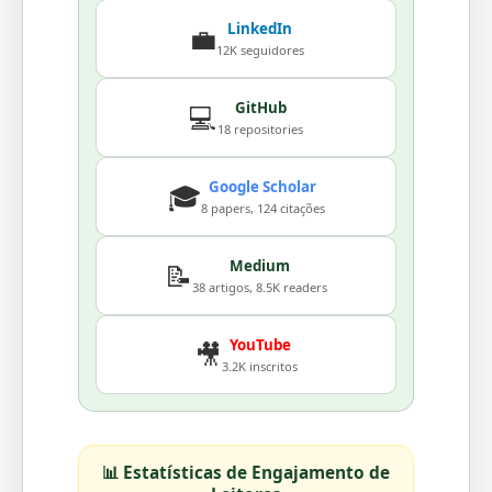
LinkedIn
💼
12K seguidores
GitHub
💻
18 repositories
Google Scholar
🎓
8 papers, 124 citações
Medium
📝
38 artigos, 8.5K readers
YouTube
🎥
3.2K inscritos
📊 Estatísticas de Engajamento de