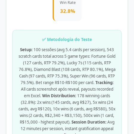
Win Rate
32.8%
✅ Metodologia do Teste
Setup:
100 sessões (avg 5.4 cards per session), 543
scratch cards total across 5 game types: Fortune Gold
(127 cards, RTP 79.2%), Lucky 7s (115 cards, RTP
76.8%), Diamond Blast (108 cards, RTP 80.1%), Mega
Cash (97 cards, RTP 75.3%), Super Win (96 cards, RTP
79.5%). Bet range R$10-R$100 per card.
Tracking:
All cards screenshot após reveal, payouts recorded
em Excel.
Win Distribution:
178 winning cards
(32.8%): 2x wins (145 cards, avg R$27), 5x wins (24
cards, avg R$120), 10x wins (6 cards, avg R$580), 50x
wins (2 cards, R$2,340 + R$3,150), 500x win (1 card,
R$15,000 - highest payout).
Session Duration:
Avg
12 minutes per session, instant gratification appeal