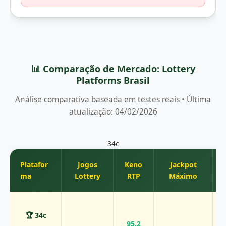
📊 Comparação de Mercado: Lottery
Platforms Brasil
Análise comparativa baseada em testes reais • Última
atualização: 04/02/2026
34c
Platafor
Jogos
Keno
Jackpot
ma
Lottery
RTP
Máximo
🏆 34c
95.2