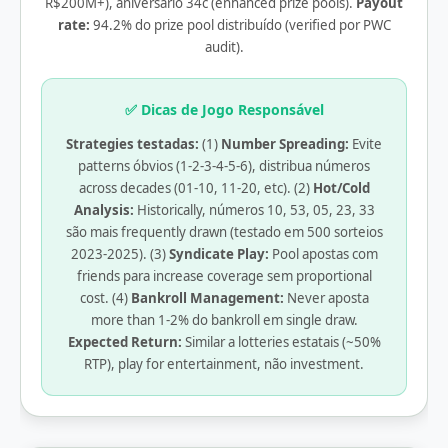
R$200M+), aniversário 34c (enhanced prize pools).
Payout
rate:
94.2% do prize pool distribuído (verified por PWC
audit).
✅ Dicas de Jogo Responsável
Strategies testadas:
(1)
Number Spreading:
Evite
patterns óbvios (1-2-3-4-5-6), distribua números
across decades (01-10, 11-20, etc). (2)
Hot/Cold
Analysis:
Historically, números 10, 53, 05, 23, 33
são mais frequently drawn (testado em 500 sorteios
2023-2025). (3)
Syndicate Play:
Pool apostas com
friends para increase coverage sem proportional
cost. (4)
Bankroll Management:
Never aposta
more than 1-2% do bankroll em single draw.
Expected Return:
Similar a lotteries estatais (~50%
RTP), play for entertainment, não investment.