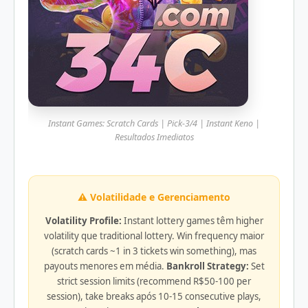
Instant Games: Scratch Cards | Pick-3/4 | Instant Keno |
Resultados Imediatos
⚠️ Volatilidade e Gerenciamento
Volatility Profile:
Instant lottery games têm higher
volatility que traditional lottery. Win frequency maior
(scratch cards ~1 in 3 tickets win something), mas
payouts menores em média.
Bankroll Strategy:
Set
strict session limits (recommend R$50-100 per
session), take breaks após 10-15 consecutive plays,