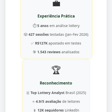
💼
Experiência Prática
⏱️
5 anos
em análise lottery
🎲
427 sessões
testadas (Jan-Fev 2026)
✅
R$127K
apostado em testes
🎯
1.543 reviews
analisados
🏆
Reconhecimento
🥇
Top Lottery Analyst
Brasil (2025)
⭐
4.9/5 avaliação
de leitores
📱
12K seguidores
LinkedIn