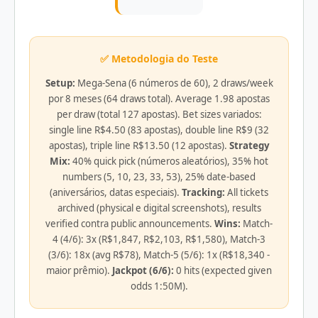
✅ Metodologia do Teste
Setup:
Mega-Sena (6 números de 60), 2 draws/week
por 8 meses (64 draws total). Average 1.98 apostas
per draw (total 127 apostas). Bet sizes variados:
single line R$4.50 (83 apostas), double line R$9 (32
apostas), triple line R$13.50 (12 apostas).
Strategy
Mix:
40% quick pick (números aleatórios), 35% hot
numbers (5, 10, 23, 33, 53), 25% date-based
(aniversários, datas especiais).
Tracking:
All tickets
archived (physical e digital screenshots), results
verified contra public announcements.
Wins:
Match-
4 (4/6): 3x (R$1,847, R$2,103, R$1,580), Match-3
(3/6): 18x (avg R$78), Match-5 (5/6): 1x (R$18,340 -
maior prêmio).
Jackpot (6/6):
0 hits (expected given
odds 1:50M).