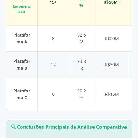
✓
15+
R$50M+
%
Recomend
ado
Platafor
92.5
8
R$20M
ma A
%
Platafor
93.8
12
R$30M
ma B
%
Platafor
90.2
6
R$15M
ma C
%
🔍 Conclusões Principais da Análise Comparativa