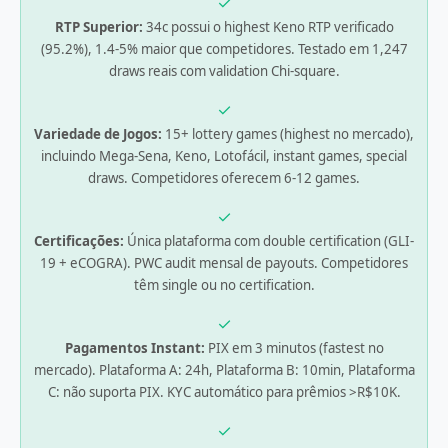
✓
RTP Superior:
34c possui o highest Keno RTP verificado
(95.2%), 1.4-5% maior que competidores. Testado em 1,247
draws reais com validation Chi-square.
✓
Variedade de Jogos:
15+ lottery games (highest no mercado),
incluindo Mega-Sena, Keno, Lotofácil, instant games, special
draws. Competidores oferecem 6-12 games.
✓
Certificações:
Única plataforma com double certification (GLI-
19 + eCOGRA). PWC audit mensal de payouts. Competidores
têm single ou no certification.
✓
Pagamentos Instant:
PIX em 3 minutos (fastest no
mercado). Plataforma A: 24h, Plataforma B: 10min, Plataforma
C: não suporta PIX. KYC automático para prêmios >R$10K.
✓