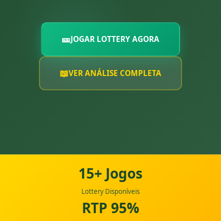
🎫
JOGAR LOTTERY AGORA
📖
VER ANÁLISE COMPLETA
15+ Jogos
Lottery Disponíveis
RTP 95%