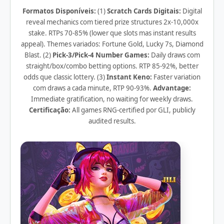
Formatos Disponíveis:
(1)
Scratch Cards Digitais:
Digital
reveal mechanics com tiered prize structures 2x-10,000x
stake. RTPs 70-85% (lower que slots mas instant results
appeal). Themes variados: Fortune Gold, Lucky 7s, Diamond
Blast. (2)
Pick-3/Pick-4 Number Games:
Daily draws com
straight/box/combo betting options. RTP 85-92%, better
odds que classic lottery. (3)
Instant Keno:
Faster variation
com draws a cada minute, RTP 90-93%.
Advantage:
Immediate gratification, no waiting for weekly draws.
Certificação:
All games RNG-certified por GLI, publicly
audited results.