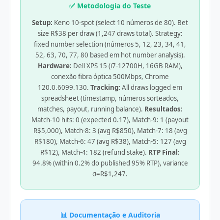
✅ Metodologia do Teste
Setup:
Keno 10-spot (select 10 números de 80). Bet
size R$38 per draw (1,247 draws total). Strategy:
fixed number selection (números 5, 12, 23, 34, 41,
52, 63, 70, 77, 80 based em hot number analysis).
Hardware:
Dell XPS 15 (i7-12700H, 16GB RAM),
conexão fibra óptica 500Mbps, Chrome
120.0.6099.130.
Tracking:
All draws logged em
spreadsheet (timestamp, números sorteados,
matches, payout, running balance).
Resultados:
Match-10 hits: 0 (expected 0.17), Match-9: 1 (payout
R$5,000), Match-8: 3 (avg R$850), Match-7: 18 (avg
R$180), Match-6: 47 (avg R$38), Match-5: 127 (avg
R$12), Match-4: 182 (refund stake).
RTP Final:
94.8% (within 0.2% do published 95% RTP), variance
σ=R$1,247.
📊 Documentação e Auditoria