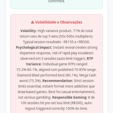
confirmed.
⚠️ Volatilidade e Observações
Volatility:
High variance product. 71% do total
return veio de top 5 wins (50x-500x multipliers).
Typical session resultado: -R$150 a +R$500.
Psychological Impact:
Instant reveal creates strong
dopamine response, risk of rapid play escalation
observed em 3 sessões (auto-limit trigger).
RTP
Variance:
Individual game RTPs ranged
75.3%-80.1%, aligned com published 70-85% range.
Diamond Blast performed best (80.1%), Mega Cash
worst (75.3%).
Recommendation:
Strict session
limits essential, instant format more addictive que
draw-based games. Best for casual entertainment,
not serious gambling.
Responsible Gaming:
8 de
100 sessões hit pre-set loss limit (R$300), auto-
logout triggered correctly 100% do time.