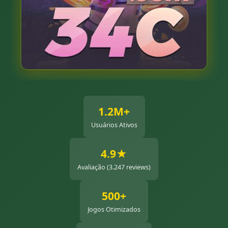
1.2M+
Usuários Ativos
4.9★
Avaliação (3.247 reviews)
500+
Jogos Otimizados