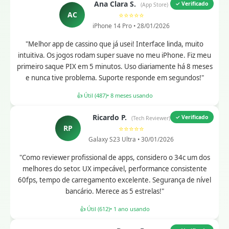
Ana Clara S.
✓ Verificado
(App Store)
AC
⭐⭐⭐⭐⭐
iPhone 14 Pro • 28/01/2026
"Melhor app de cassino que já usei! Interface linda, muito
intuitiva. Os jogos rodam super suave no meu iPhone. Fiz meu
primeiro saque PIX em 5 minutos. Uso diariamente há 8 meses
e nunca tive problema. Suporte responde em segundos!"
👍 Útil (487)
• 8 meses usando
Ricardo P.
✓ Verificado
(Tech Reviewer)
RP
⭐⭐⭐⭐⭐
Galaxy S23 Ultra • 30/01/2026
"Como reviewer profissional de apps, considero o 34c um dos
melhores do setor. UX impecável, performance consistente
60fps, tempo de carregamento excelente. Segurança de nível
bancário. Merece as 5 estrelas!"
👍 Útil (612)
• 1 ano usando