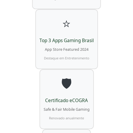
⭐
Top 3 Apps Gaming Brasil
App Store Featured 2024
Destaque em Entretenimento
🛡️
Certificado eCOGRA
Safe & Fair Mobile Gaming
Renovado anualmente