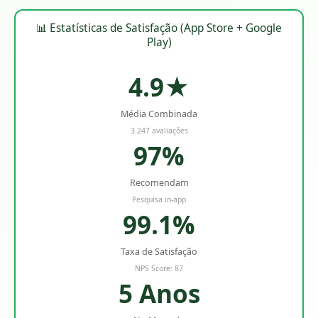
📊 Estatísticas de Satisfação (App Store + Google
Play)
4.9★
Média Combinada
3.247 avaliações
97%
Recomendam
Pesquisa in-app
99.1%
Taxa de Satisfação
NPS Score: 87
5 Anos