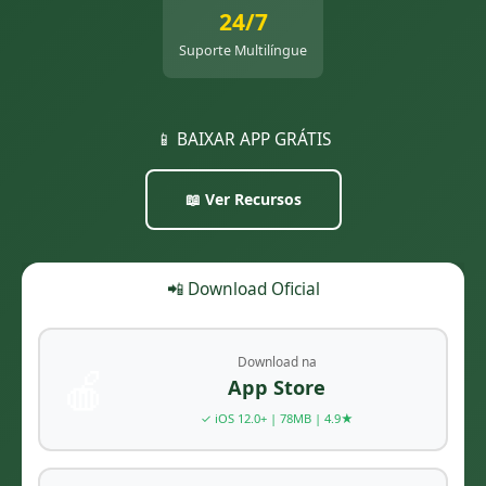
24/7
Suporte Multilíngue
📱 BAIXAR APP GRÁTIS
📖 Ver Recursos
📲 Download Oficial
Download na
🍎
App Store
✓ iOS 12.0+ | 78MB | 4.9★