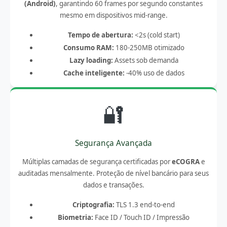
(Android)
, garantindo 60 frames por segundo constantes
mesmo em dispositivos mid-range.
Tempo de abertura:
<2s (cold start)
Consumo RAM:
180-250MB otimizado
Lazy loading:
Assets sob demanda
Cache inteligente:
-40% uso de dados
🔐
Segurança Avançada
Múltiplas camadas de segurança certificadas por
eCOGRA
e
auditadas mensalmente. Proteção de nível bancário para seus
dados e transações.
Criptografia:
TLS 1.3 end-to-end
Biometria:
Face ID / Touch ID / Impressão