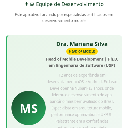
👨‍💻 Equipe de Desenvolvimento
Este aplicativo foi criado por especialistas certificados em
desenvolvimento mobile
Dra. Mariana Silva
HEAD OF MOBILE
Head of Mobile Development | Ph.D.
em Engenharia de Software (USP)
12 anos de experiência em
desenvolvimento iOS e Android. Ex-Lead
Developer na Nubank (3 anos), onde
liderou o desenvolvimento do app
bancário mais bem avaliado do Brasil.
MS
Especialista em arquitetura mobile,
performance optimization e UX/UI.
Palestrante em 8 conferências
internacionais sobre mobile