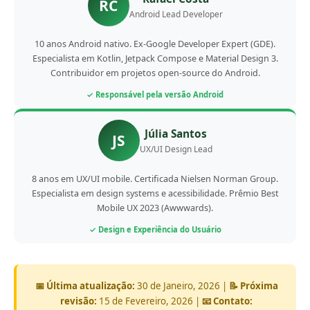
RC
Android Lead Developer
10 anos Android nativo. Ex-Google Developer Expert (GDE).
Especialista em Kotlin, Jetpack Compose e Material Design 3.
Contribuidor em projetos open-source do Android.
✓ Responsável pela versão Android
Júlia Santos
JS
UX/UI Design Lead
8 anos em UX/UI mobile. Certificada Nielsen Norman Group.
Especialista em design systems e acessibilidade. Prêmio Best
Mobile UX 2023 (Awwwards).
✓ Design e Experiência do Usuário
📅 Última atualização:
30 de Janeiro, 2026 |
📝 Próxima
revisão:
15 de Fevereiro, 2026 |
📧 Contato: