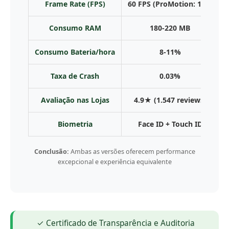
Frame Rate (FPS)
60 FPS (ProMotion: 120)
Consumo RAM
180-220 MB
Consumo Bateria/hora
8-11%
Taxa de Crash
0.03%
Avaliação nas Lojas
4.9★ (1.547 reviews)
Biometria
Face ID + Touch ID
I
Conclusão:
Ambas as versões oferecem performance
excepcional e experiência equivalente
✓ Certificado de Transparência e Auditoria