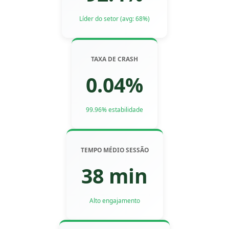
Líder do setor (avg: 68%)
TAXA DE CRASH
0.04%
99.96% estabilidade
TEMPO MÉDIO SESSÃO
38 min
Alto engajamento