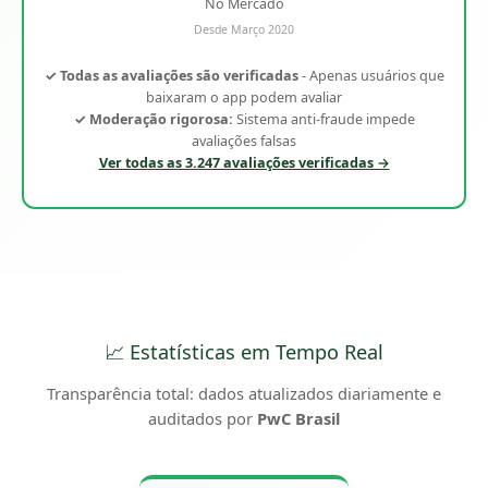
No Mercado
Desde Março 2020
✓ Todas as avaliações são verificadas
- Apenas usuários que
baixaram o app podem avaliar
✓ Moderação rigorosa:
Sistema anti-fraude impede
avaliações falsas
Ver todas as 3.247 avaliações verificadas →
📈 Estatísticas em Tempo Real
Transparência total: dados atualizados diariamente e
auditados por
PwC Brasil