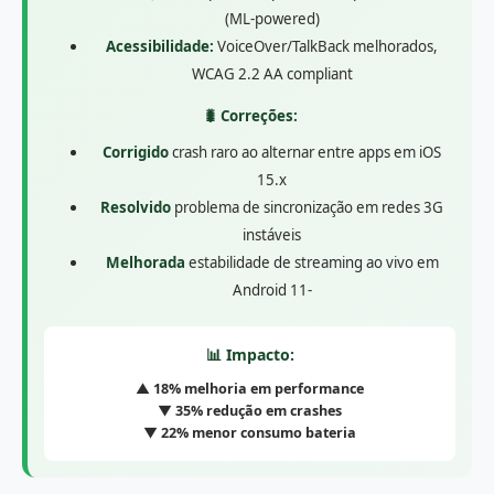
(ML-powered)
Acessibilidade:
VoiceOver/TalkBack melhorados,
WCAG 2.2 AA compliant
🐛 Correções:
Corrigido
crash raro ao alternar entre apps em iOS
15.x
Resolvido
problema de sincronização em redes 3G
instáveis
Melhorada
estabilidade de streaming ao vivo em
Android 11-
📊 Impacto:
▲ 18% melhoria em performance
▼ 35% redução em crashes
▼ 22% menor consumo bateria